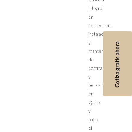
integral
en
confección,
instalación
y
Cotiza gratis ahora
mantenimiento
de
cortinas
y
persianas
en
Quito,
y
todo
el